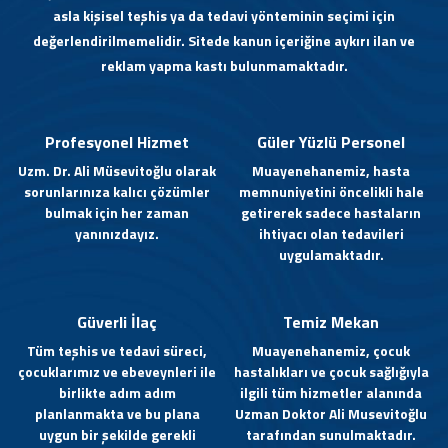
asla kişisel teşhis ya da tedavi yönteminin seçimi için
değerlendirilmemelidir. Sitede kanun içeriğine aykırı ilan ve
reklam yapma kastı bulunmamaktadır.
Profesyonel Hizmet
Güler Yüzlü Personel
Uzm. Dr. Ali Müsevitoğlu olarak
Muayenehanemiz, hasta
sorunlarınıza kalıcı çözümler
memnuniyetini öncelikli hale
bulmak için her zaman
getirerek sadece hastaların
yanınızdayız.
ihtiyacı olan tedavileri
uygulamaktadır.
Güverli İlaç
Temiz Mekan
Tüm teşhis ve tedavi süreci,
Muayenehanemiz, çocuk
çocuklarımız ve ebeveynleri ile
hastalıkları ve çocuk sağlığıyla
birlikte adım adım
ilgili tüm hizmetler alanında
planlanmakta ve bu plana
Uzman Doktor Ali Musevitoğlu
uygun bir şekilde gerekli
tarafından sunulmaktadır.