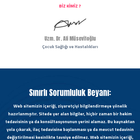
BIZ KIMIZ ?
Uzm. Dr. Ali Müsevitoğlu
Çocuk Sağlığı ve Hastalıkları
Sınırlı Sorumluluk Beyanı:
Web sitemizin içeriği, ziyaretçiyi bilgilendirmeye yönelik
hazırlanmıştır. Sitede yer alan bilgiler, hiçbir zaman bir hekim
tedavisinin ya da konsültasyonunun yerini alamaz. Bu kaynaktan
yola çıkarak, ilaç tedavisine başlanması ya da mevcut tedavinin
değiştirilmesi kesinlikte tavsiye edilmez. Web sitemizin içeriği,