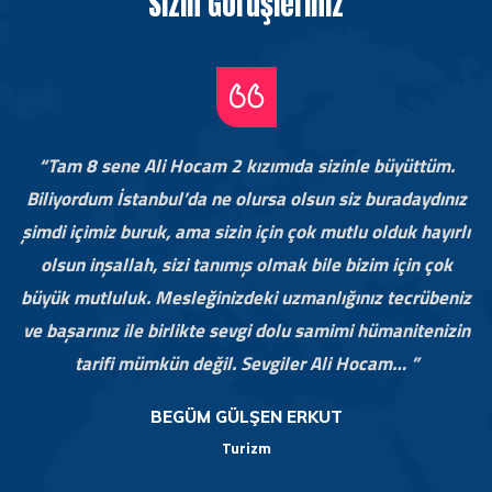
Sizin Görüşleriniz
“Tam 8 sene Ali Hocam 2 kızımıda sizinle büyüttüm.
n
Biliyordum İstanbul’da ne olursa olsun siz buradaydınız
ç
şimdi içimiz buruk, ama sizin için çok mutlu olduk hayırlı
olsun inşallah, sizi tanımış olmak bile bizim için çok
n
büyük mutluluk. Mesleğinizdeki uzmanlığınız tecrübeniz
m.
ve başarınız ile birlikte sevgi dolu samimi hümanitenizin
tarifi mümkün değil. Sevgiler Ali Hocam… ”
BEGÜM GÜLŞEN ERKUT
Turizm