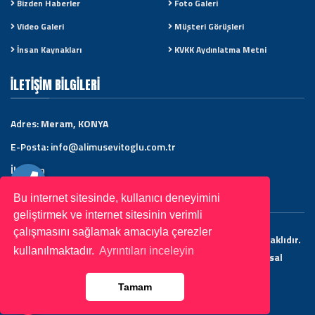
Bizden Haberler
Foto Galeri
Video Galeri
Müşteri Görüşleri
İnsan Kaynakları
KVKK Aydınlatma Metni
İLETIŞIM BILGILERI
Adres:
Meram, KONYA
E-Posta:
info@alimusevitoglu.com.tr
İletişim
Bu internet sitesinde, kullanıcı deneyimini
geliştirmek ve internet sitesinin verimli
çalışmasını sağlamak amacıyla çerezler
Uzm. Dr. Ali Müsevitoğlu Copyright © 2022. Her Hakkı Saklıdır.
kullanılmaktadır.
Ayrıntıları inceleyin
kopyalanması, çoğaltılması ve dağıtılması halinde yasal
haklarımız işletilecektir.
Tamam
Tasarım ve Yazılım:
Tema Web Tasarım