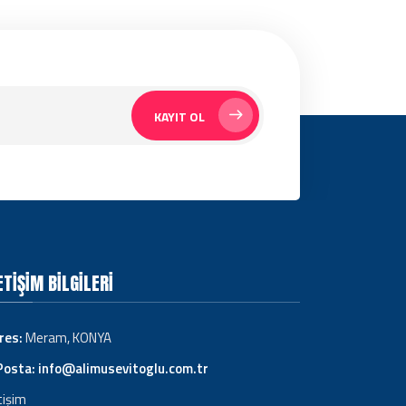
KAYIT OL
ETIŞIM BILGILERI
res:
Meram, KONYA
Posta:
info@alimusevitoglu.com.tr
tişim