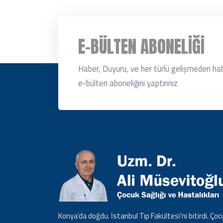
E-BÜLTEN ABONELIĞI
Haber, Duyuru, ve her türlü gelişmeden ha
e-bülten aboneliğini yaptırınız
Konya’da doğdu. İstanbul Tıp Fakültesi'ni bitirdi. Çoc