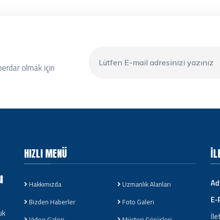
berdar olmak için
HIZLI MENÜ
İL
Ad
Hakkımızda
Uzmanlık Alanları
E-
Bizden Haberler
Foto Galeri
uk
İle
Video Galeri
Müşteri Görüşleri