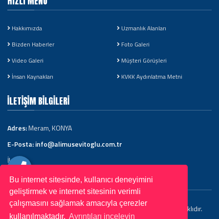
HIZLI MENÜ
Hakkımızda
Uzmanlık Alanları
Bizden Haberler
Foto Galeri
Video Galeri
Müşteri Görüşleri
İnsan Kaynakları
KVKK Aydınlatma Metni
İLETIŞIM BILGILERI
Adres:
Meram, KONYA
E-Posta:
info@alimusevitoglu.com.tr
İletişim
Bu internet sitesinde, kullanıcı deneyimini
geliştirmek ve internet sitesinin verimli
çalışmasını sağlamak amacıyla çerezler
Uzm. Dr. Ali Müsevitoğlu Copyright © 2022. Her Hakkı Saklıdır.
kullanılmaktadır.
Ayrıntıları inceleyin