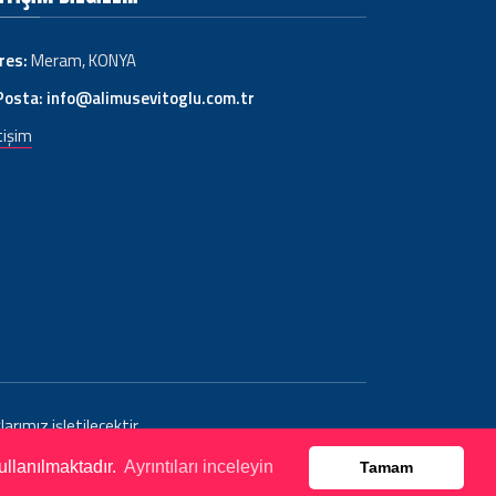
res:
Meram, KONYA
Posta:
info@alimusevitoglu.com.tr
tişim
rımız işletilecektir.
ullanılmaktadır.
Ayrıntıları inceleyin
Tamam