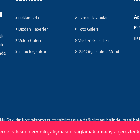
Ad
Hakkımızda
Uzmanlık Alanları
E-
Bizden Haberler
Foto Galeri
uk
İle
Video Galeri
Müşteri Görüşleri
nde
İnsan Kaynakları
KVKK Aydınlatma Metni
nde
ı Saklıdır. kopyalanması, çoğaltılması ve dağıtılması halinde yasal hakla
nternet sitesinin verimli çalışmasını sağlamak amacıyla çerezler k