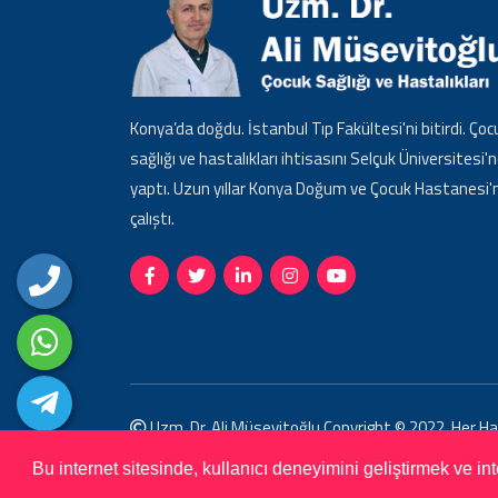
Konya’da doğdu. İstanbul Tıp Fakültesi'ni bitirdi. Çoc
sağlığı ve hastalıkları ihtisasını Selçuk Üniversitesi'
yaptı. Uzun yıllar Konya Doğum ve Çocuk Hastanesi'
çalıştı.
Uzm. Dr. Ali Müsevitoğlu Copyright © 2022. Her Hakk
Tasarım ve Yazılım:
Tema Web Tasarım
Bu internet sitesinde, kullanıcı deneyimini geliştirmek ve i