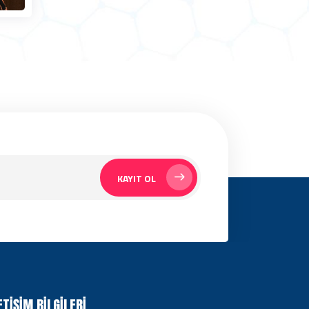
KAYIT OL
ETIŞIM BILGILERI