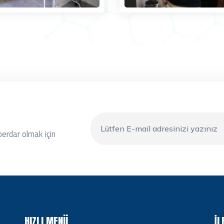
berdar olmak için
HIZLI MENÜ
İL